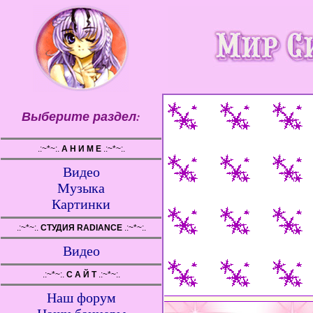
Выберите раздел:
.:~*~:.
А Н И М Е
.:~*~:.
Видео
Музыка
Картинки
.:~*~:.
СТУДИЯ RADIANCE
.:~*~:.
Видео
.:~*~:.
С А Й Т
.:~*~:.
Наш форум